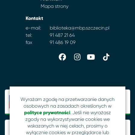
Mapa strony
Kontakt
e-mail:
biblioteka@mbp.szczecin.pl
tel:
91 487 21 64
fax
91 486 19 09
Wyrażam zgodę na przetwarzanie danych
osobowych na zasadach określonych w
polityce prywatności
. Jeśli nie wyrażasz
zgody na wykorzystywanie cookies we
wskazanych w niej celach, prosimy o
wyłącznie cookies w przeglądarce lub