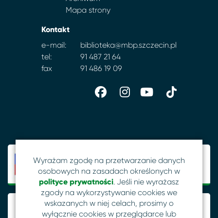
Mapa strony
Kontakt
e-mail:
biblioteka@mbp.szczecin.pl
tel:
91 487 21 64
fax
91 486 19 09
Wyrażam zgodę na przetwarzanie danych
osobowych na zasadach określonych w
polityce prywatności
. Jeśli nie wyrażasz
zgody na wykorzystywanie cookies we
wskazanych w niej celach, prosimy o
wyłącznie cookies w przeglądarce lub