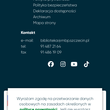
Polityka bezpieczeństwa
Deklaracja dostępności
Archiwum
Mapa strony
Kontakt
e-mail:
biblioteka@mbp.szczecin.pl
tel:
91 487 21 64
fax
91 486 19 09
Wyrażam zgodę na przetwarzanie danych
osobowych na zasadach określonych w
polityce prywatności
. Jeśli nie wyrażasz