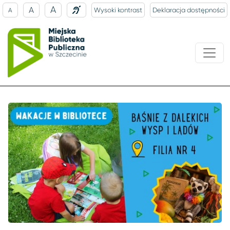
A
A
Wysoki kontrast
Deklaracja dostępności
A