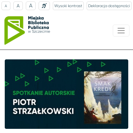
A
A
Wysoki kontrast
Deklaracja dostępności
A