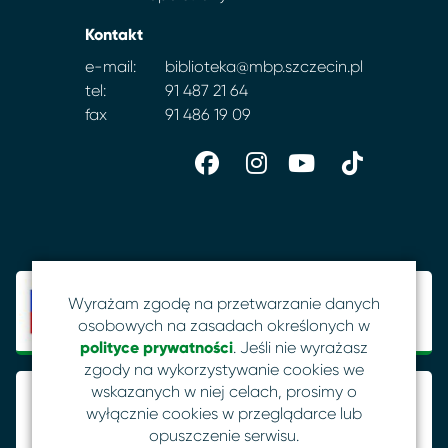
Kontakt
e-mail:
biblioteka@mbp.szczecin.pl
tel:
91 487 21 64
fax
91 486 19 09
Wyrażam zgodę na przetwarzanie danych
osobowych na zasadach określonych w
polityce prywatności
. Jeśli nie wyrażasz
zgody na wykorzystywanie cookies we
wskazanych w niej celach, prosimy o
wyłącznie cookies w przeglądarce lub
opuszczenie serwisu.