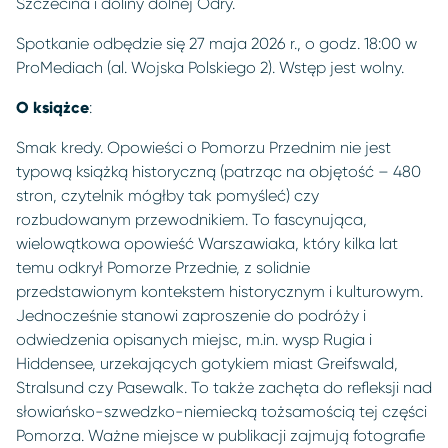
Szczecina i doliny dolnej Odry.
Spotkanie odbędzie się 27 maja 2026 r., o godz. 18:00 w
ProMediach (al. Wojska Polskiego 2). Wstęp jest wolny.
O książce
:
Smak kredy. Opowieści o Pomorzu Przednim nie jest
typową książką historyczną (patrząc na objętość – 480
stron, czytelnik mógłby tak pomyśleć) czy
rozbudowanym przewodnikiem. To fascynująca,
wielowątkowa opowieść Warszawiaka, który kilka lat
temu odkrył Pomorze Przednie, z solidnie
przedstawionym kontekstem historycznym i kulturowym.
Jednocześnie stanowi zaproszenie do podróży i
odwiedzenia opisanych miejsc, m.in. wysp Rugia i
Hiddensee, urzekających gotykiem miast Greifswald,
Stralsund czy Pasewalk. To także zachęta do refleksji nad
słowiańsko-szwedzko-niemiecką tożsamością tej części
Pomorza. Ważne miejsce w publikacji zajmują fotografie