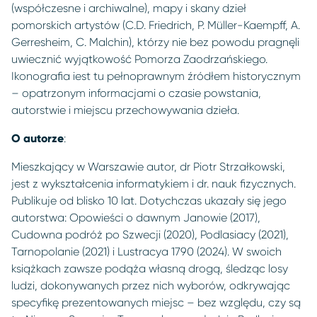
(współczesne i archiwalne), mapy i skany dzieł
pomorskich artystów (C.D. Friedrich, P. Müller-Kaempff, A.
Gerresheim, C. Malchin), którzy nie bez powodu pragnęli
uwiecznić wyjątkowość Pomorza Zaodrzańskiego.
Ikonografia iest tu pełnoprawnym źródłem historycznym
– opatrzonym informacjami o czasie powstania,
autorstwie i miejscu przechowywania dzieła.
O autorze
:
Mieszkający w Warszawie autor, dr Piotr Strzałkowski,
jest z wykształcenia informatykiem i dr. nauk fizycznych.
Publikuje od blisko 10 lat. Dotychczas ukazały się jego
autorstwa: Opowieści o dawnym Janowie (2017),
Cudowna podróż po Szwecji (2020), Podlasiacy (2021),
Tarnopolanie (2021) i Lustracya 1790 (2024). W swoich
książkach zawsze podąża własną drogą, śledząc losy
ludzi, dokonywanych przez nich wyborów, odkrywając
specyfikę prezentowanych miejsc – bez względu, czy są