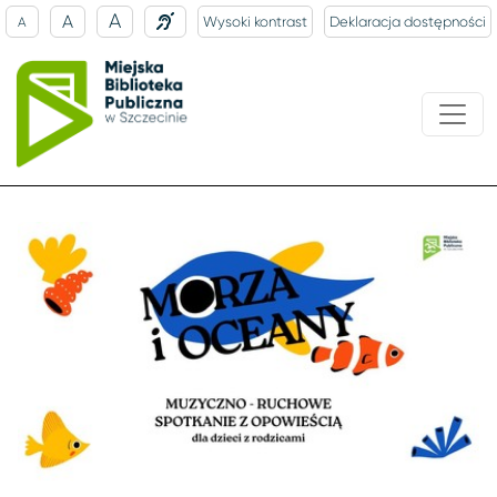
A
A
Wysoki kontrast
Deklaracja dostępności
A