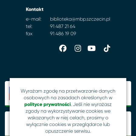
Kontakt
e-mail:
biblioteka@mbp.szczecin.pl
tel:
91 487 21 64
fax
91 486 19 09
Wyrażam zgodę na przetwarzanie danych
osobowych na zasadach określonych w
polityce prywatności
. Jeśli nie wyrażasz
zgody na wykorzystywanie cookies we
wskazanych w niej celach, prosimy o
wyłącznie cookies w przeglądarce lub
opuszczenie serwisu.