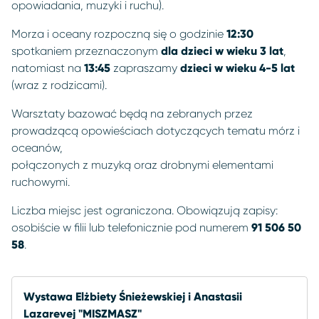
opowiadania, muzyki i ruchu).
Morza i oceany rozpoczną się o godzinie
12:30
spotkaniem przeznaczonym
dla dzieci w wieku 3 lat
,
natomiast na
13:45
zapraszamy
dzieci w wieku 4-5 lat
(wraz z rodzicami).
Warsztaty bazować będą na zebranych przez
prowadzącą opowieściach dotyczących tematu mórz i
oceanów,
połączonych z muzyką oraz drobnymi elementami
ruchowymi.
Liczba miejsc jest ograniczona. Obowiązują zapisy:
osobiście w filii lub telefonicznie pod numerem
91 506 50
58
.
Wystawa Elżbiety Śnieżewskiej i Anastasii
Lazarevej "MISZMASZ"