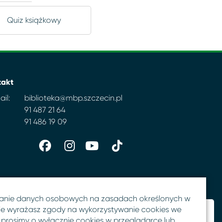
Quiz książkowy
takt
il:
biblioteka@mbp.szczecin.pl
91 487 21 64
91 486 19 09
anie danych osobowych na zasadach określonych w
 nie wyrażasz zgody na wykorzystywanie cookies we
 prosimy o wyłącznie cookies w przeglądarce lub