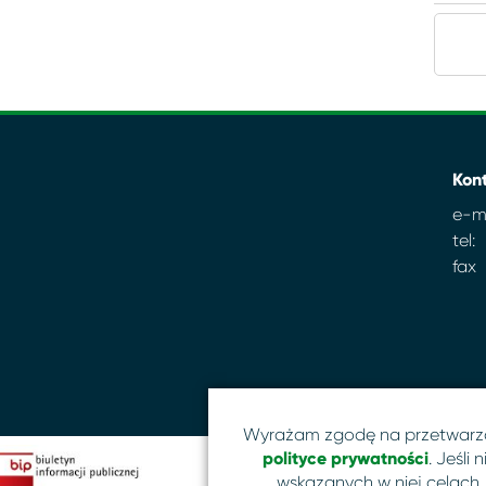
Kon
e-ma
tel:
fax
Wyrażam zgodę na przetwarz
polityce prywatności
. Jeśli
wskazanych w niej celach,