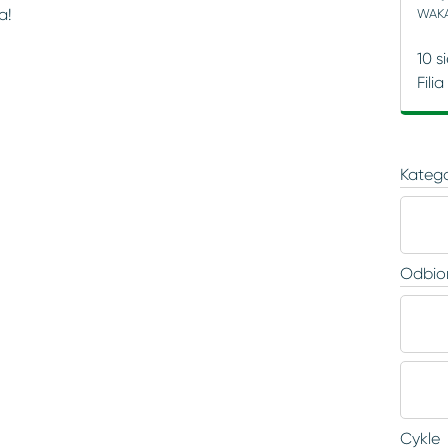
a!
WAKA
10 s
Fili
Katego
Odbio
Cykle