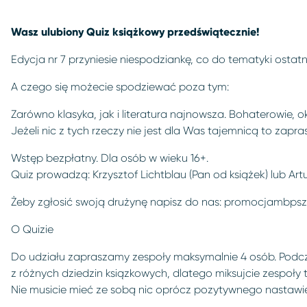
Wasz ulubiony Quiz książkowy przedświątecznie!
Edycja nr 7 przyniesie niespodziankę, co do tematyki ostatn
A czego się możecie spodziewać poza tym:
Zarówno klasyka, jak i literatura najnowsza. Bohaterowie, o
Jeżeli nic z tych rzeczy nie jest dla Was tajemnicą to zap
Wstęp bezpłatny. Dla osób w wieku 16+.
Quiz prowadzą: Krzysztof Lichtblau (Pan od książek) lub Ar
Żeby zgłosić swoją drużynę napisz do nas:
promocjambpsz
O Quizie
Do udziału zapraszamy zespoły maksymalnie 4 osób. Podc
z różnych dziedzin ksiązkowych, dlatego miksujcie zespoły 
Nie musicie mieć ze sobą nic oprócz pozytywnego nastawie