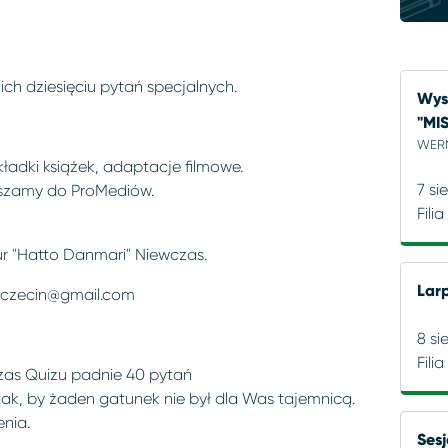
ich dziesięciu pytań specjalnych.
Wyst
"MI
WERN
kładki książek, adaptacje filmowe.
7 si
raszamy do ProMediów.
Fili
tur "Hatto Danmari" Niewczas.
Lar
czecin@gmail.com
8 si
Fili
zas Quizu padnie 40 pytań
tak, by żaden gatunek nie był dla Was tajemnicą.
nia.
Ses