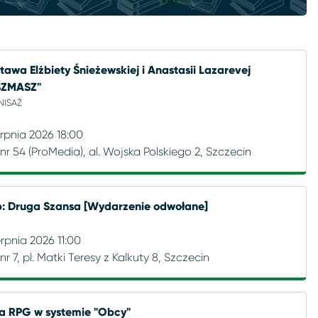
awa Elżbiety Śnieżewskiej i Anastasii Lazarevej
SZMASZ"
ISAŻ
erpnia 2026 18:00
a nr 54 (ProMedia), al. Wojska Polskiego 2, Szczecin
p: Druga Szansa [Wydarzenie odwołane]
erpnia 2026 11:00
a nr 7, pl. Matki Teresy z Kalkuty 8, Szczecin
ja RPG w systemie "Obcy"