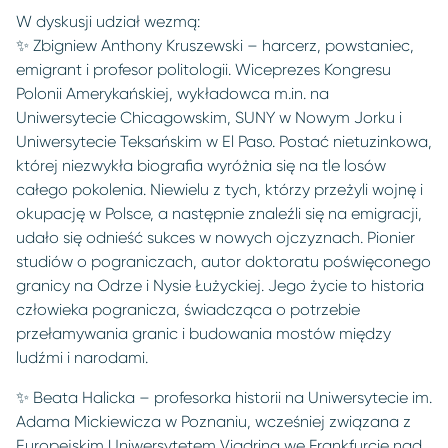
W dyskusji udział wezmą:
✨ Zbigniew Anthony Kruszewski – harcerz, powstaniec,
emigrant i profesor politologii. Wiceprezes Kongresu
Polonii Amerykańskiej, wykładowca m.in. na
Uniwersytecie Chicagowskim, SUNY w Nowym Jorku i
Uniwersytecie Teksańskim w El Paso. Postać nietuzinkowa,
której niezwykła biografia wyróżnia się na tle losów
całego pokolenia. Niewielu z tych, którzy przeżyli wojnę i
okupację w Polsce, a następnie znaleźli się na emigracji,
udało się odnieść sukces w nowych ojczyznach. Pionier
studiów o pograniczach, autor doktoratu poświęconego
granicy na Odrze i Nysie Łużyckiej. Jego życie to historia
człowieka pogranicza, świadcząca o potrzebie
przełamywania granic i budowania mostów między
ludźmi i narodami.
✨ Beata Halicka – profesorka historii na Uniwersytecie im.
Adama Mickiewicza w Poznaniu, wcześniej związana z
Europejskim Uniwersytetem Viadrina we Frankfurcie nad