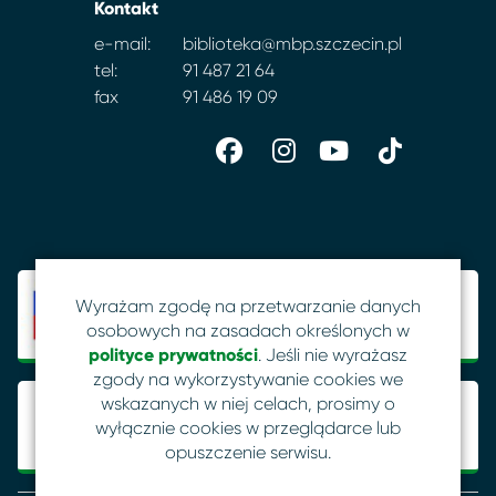
Kontakt
e-mail:
biblioteka@mbp.szczecin.pl
tel:
91 487 21 64
fax
91 486 19 09
Wyrażam zgodę na przetwarzanie danych
osobowych na zasadach określonych w
polityce prywatności
. Jeśli nie wyrażasz
zgody na wykorzystywanie cookies we
wskazanych w niej celach, prosimy o
wyłącznie cookies w przeglądarce lub
opuszczenie serwisu.