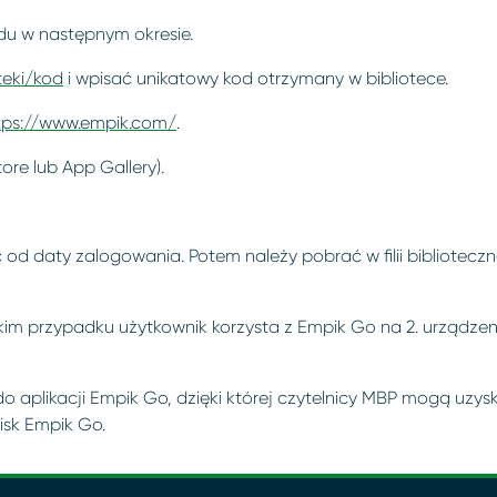
u w następnym okresie.
teki/kod
i wpisać unikatowy kod otrzymany w bibliotece.
tps://www.empik.com/
.
ore lub App Gallery).
ząc od daty zalogowania. Potem należy pobrać w filii bibliote
kim przypadku użytkownik korzysta z Empik Go na 2. urządzeni
p do aplikacji Empik Go, dzięki której czytelnicy MBP mogą u
isk Empik Go.