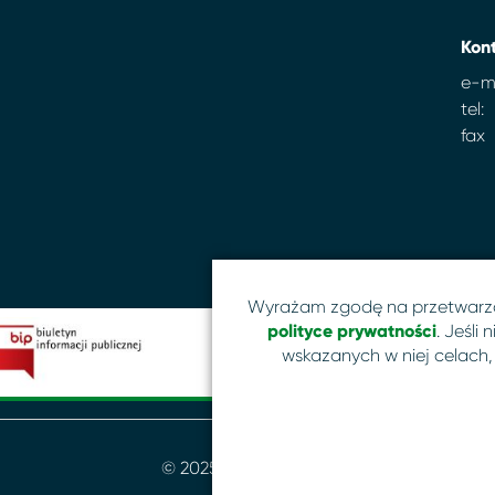
Kon
e-ma
tel:
fax
Wyrażam zgodę na przetwarz
polityce prywatności
. Jeśli
wskazanych w niej celach,
© 2025 MBP Szczecin