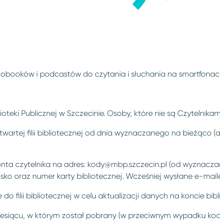
booków i podcastów do czytania i słuchania na smartfonach,
ioteki Publicznej w Szczecinie. Osoby, które nie są Czytelnikam
wartej filii bibliotecznej od dnia wyznaczanego na bieżąco (
nta czytelnika na adres:
kody@mbp.szczecin.pl
(od wyznaczan
wisko oraz numer karty bibliotecznej. Wcześniej wysłane e-ma
do filii bibliotecznej w celu aktualizacji danych na koncie bib
iesiącu, w którym został pobrany (w przeciwnym wypadku kod