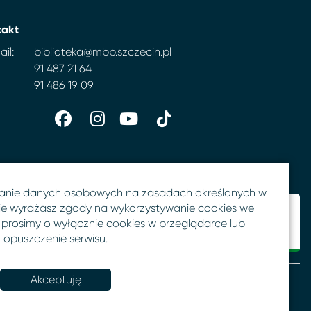
takt
il:
biblioteka@mbp.szczecin.pl
91 487 21 64
91 486 19 09
anie danych osobowych na zasadach określonych w
 nie wyrażasz zgody na wykorzystywanie cookies we
 prosimy o wyłącznie cookies w przeglądarce lub
opuszczenie serwisu.
Akceptuję