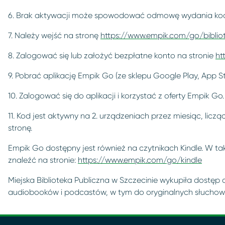
6. Brak aktywacji może spowodować odmowę wydania kod
7. Należy wejść na stronę
https://www.empik.com/go/biblio
8. Zalogować się lub założyć bezpłatne konto na stronie
ht
9. Pobrać aplikację Empik Go (ze sklepu Google Play, App St
10. Zalogować się do aplikacji i korzystać z oferty Empik Go.
11. Kod jest aktywny na 2. urządzeniach przez miesiąc, lic
stronę.
Empik Go dostępny jest również na czytnikach Kindle. W ta
znaleźć na stronie:
https://www.empik.com/go/kindle
Miejska Biblioteka Publiczna w Szczecinie wykupiła dostę
audiobooków i podcastów, w tym do oryginalnych słuchow