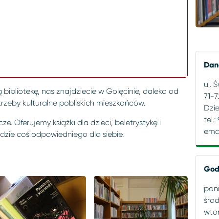
Dan
ul. 
bibliotekę, nas znajdziecie w Golęcinie, daleko od
71-7
rzeby kulturalne pobliskich mieszkańców.
Dzi
tel.:
. Oferujemy książki dla dzieci, beletrystykę i
emai
zie coś odpowiedniego dla siebie.
God
poni
środ
wto