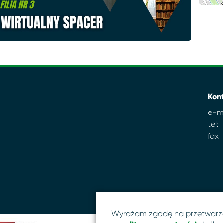
Kon
e-ma
tel:
fax
Wyrażam zgodę na przetwarz