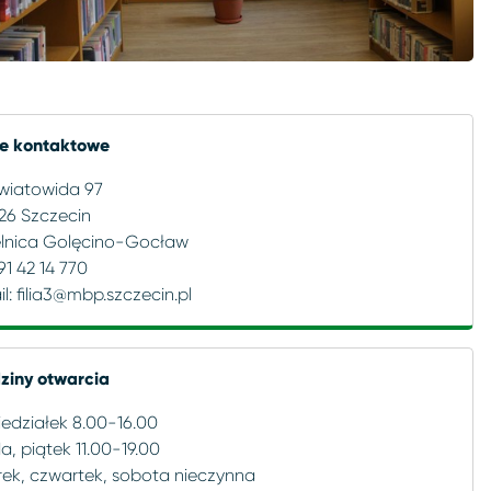
e kontaktowe
Światowida 97
26 Szczecin
elnica Golęcino-Gocław
 91 42 14 770
l:
filia3@mbp.szczecin.pl
ziny otwarcia
edziałek 8.00-16.00
a, piątek 11.00-19.00
rek, czwartek, sobota nieczynna