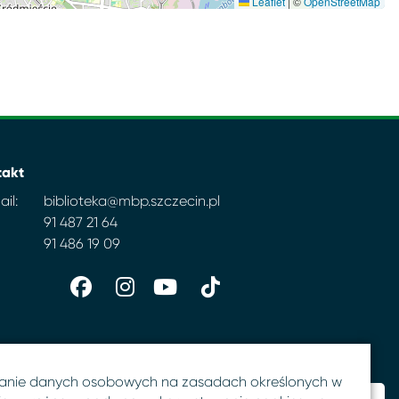
Leaflet
|
©
OpenStreetMap
takt
il:
biblioteka@mbp.szczecin.pl
91 487 21 64
91 486 19 09
anie danych osobowych na zasadach określonych w