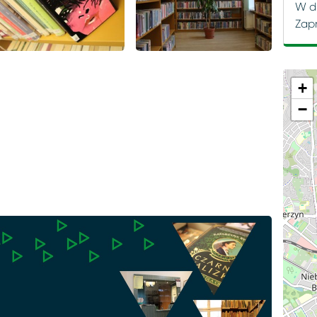
W dn
Zap
+
−