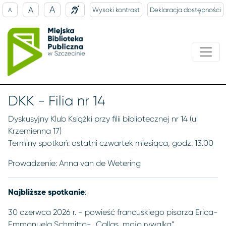
A
A
Wysoki kontrast
Deklaracja dostępności
A
DKK - Filia nr 14
Dyskusyjny Klub Książki przy filii bibliotecznej nr 14 (ul
Krzemienna 17)
Terminy spotkań: ostatni czwartek miesiąca, godz. 13.00
Prowadzenie: Anna van de Wetering
Najbliższe spotkanie
:
30 czerwca 2026 r. - powieść francuskiego pisarza Erica-
Emmanuela Schmitta- „Callas, moja rywalka”