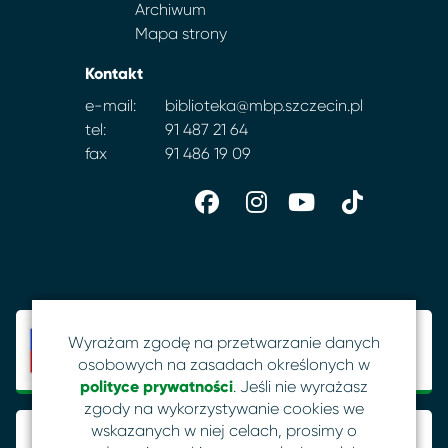
Archiwum
Mapa strony
Kontakt
e-mail:
biblioteka@mbp.szczecin.pl
tel:
91 487 21 64
fax
91 486 19 09
Wyrażam zgodę na przetwarzanie danych
osobowych na zasadach określonych w
polityce prywatności
. Jeśli nie wyrażasz
zgody na wykorzystywanie cookies we
wskazanych w niej celach, prosimy o