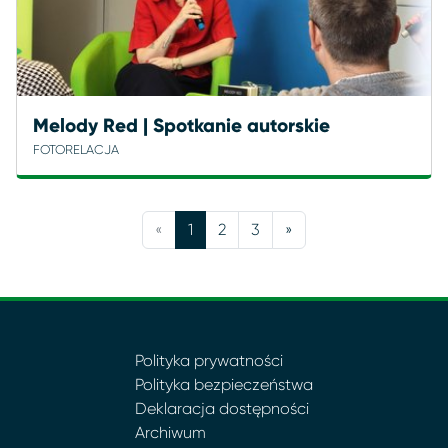
Melody Red | Spotkanie autorskie
FOTORELACJA
«
1
2
3
»
Polityka prywatności
Polityka bezpieczeństwa
Deklaracja dostępności
Archiwum