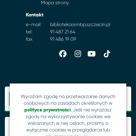
Mapa strony
Kontakt
e-mail:
biblioteka@mbp.szczecin.pl
tel:
91 487 21 64
fax
91 486 19 09
Wyrażam zgodę na przetwarzanie danych
osobowych na zasadach określonych w
polityce prywatności
. Jeśli nie wyrażasz
zgody na wykorzystywanie cookies we
wskazanych w niej celach, prosimy o
wyłącznie cookies w przeglądarce lub