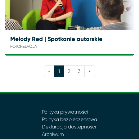
Melody Red | Spotkanie autorskie
FOTORELACJA
«
1
2
3
»
Polityka prywatności
Polityka bezpieczeństwa
Deklaracja dostępności
Archiwum