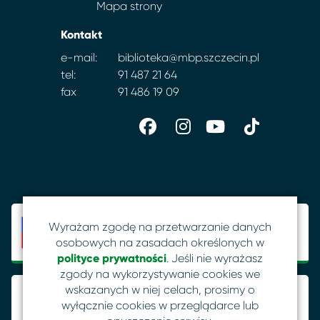
Mapa strony
Kontakt
e-mail:
biblioteka@mbp.szczecin.pl
tel:
91 487 21 64
fax
91 486 19 09
Wyrażam zgodę na przetwarzanie danych
osobowych na zasadach określonych w
polityce prywatności
. Jeśli nie wyrażasz
zgody na wykorzystywanie cookies we
wskazanych w niej celach, prosimy o
wyłącznie cookies w przeglądarce lub