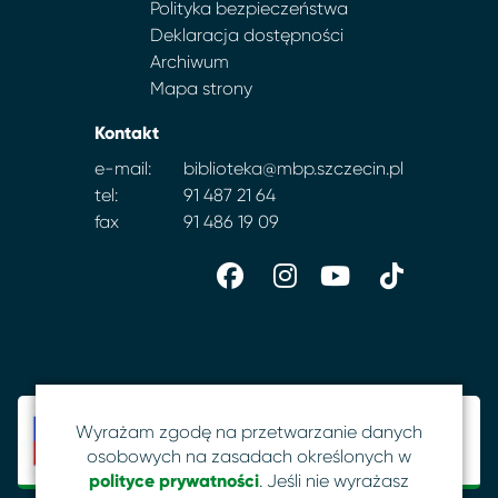
Polityka bezpieczeństwa
Deklaracja dostępności
Archiwum
Mapa strony
Kontakt
e-mail:
biblioteka@mbp.szczecin.pl
tel:
91 487 21 64
fax
91 486 19 09
Wyrażam zgodę na przetwarzanie danych
osobowych na zasadach określonych w
polityce prywatności
. Jeśli nie wyrażasz