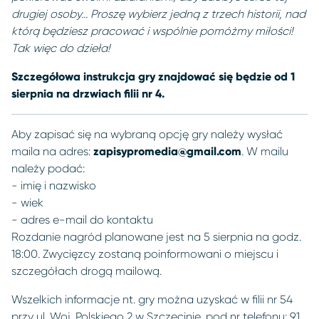
drugiej osoby… Proszę wybierz jedną z trzech historii, nad
którą będziesz pracować i wspólnie pomóżmy miłości!
Tak więc do dzieła!
Szczegółowa instrukcja gry znajdować się będzie od 1
sierpnia na drzwiach filii nr 4.
Aby zapisać się na wybraną opcję gry należy wysłać
maila na adres:
zapisypromedia@gmail.com
. W mailu
należy podać:
- imię i nazwisko
- wiek
- adres e-mail do kontaktu
Rozdanie nagród planowane jest na 5 sierpnia na godz.
18:00. Zwycięzcy zostaną poinformowani o miejscu i
szczegółach drogą mailową.
Wszelkich informacje nt. gry można uzyskać w filii nr 54
przy ul. Woj. Polskiego 2 w Szczecinie, pod nr telefonu: 91