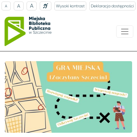
A
A
Wysoki kontrast
Deklaracja dostępności
A