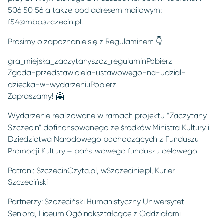
506 50 56 a także pod adresem mailowym:
f54@mbp.szczecin.pl
.
Prosimy o zapoznanie się z Regulaminem 👇
gra_miejska_zaczytanyszcz_regulamin
Pobierz
Zgoda-przedstawiciela-ustawowego-na-udzial-
dziecka-w-wydarzeniu
Pobierz
Zapraszamy! 🤗
Wydarzenie realizowane w ramach projektu “Zaczytany
Szczecin” dofinansowanego ze środków Ministra Kultury i
Dziedzictwa Narodowego pochodzących z Funduszu
Promocji Kultury – państwowego funduszu celowego.
Patroni: SzczecinCzyta.pl, wSzczecinie.pl, Kurier
Szczeciński
Partnerzy: Szczeciński Humanistyczny Uniwersytet
Seniora, Liceum Ogólnokształcące z Oddziałami